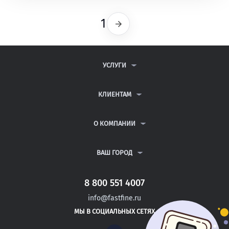
1
Следующая
УСЛУГИ
КОНТРОЛЬНЫЕ РАБОТЫ
ДИПЛОМНЫЕ РАБОТЫ
КЛИЕНТАМ
КУРСОВЫЕ РАБОТЫ
АНТИПЛАГИАТ
РЕФЕРАТЫ
ВОПРОСЫ И ОТВЕТЫ
О КОМПАНИИ
ВСЕ УСЛУГИ
ПУБЛИЧНАЯ ОФЕРТА
О КОМПАНИИ
ПОЛИТИКА КОНФИДЕНЦИАЛЬНОСТИ
КОНТАКТЫ
ВАШ ГОРОД
АВТОРАМ
МОСКВА
САНКТ-ПЕТЕРБУРГ
8 800 551 4007
ВОРОНЕЖ
info@fastfine.ru
ЯКУТСК
МЫ В СОЦИАЛЬНЫХ СЕТЯХ
ИЖЕВСК